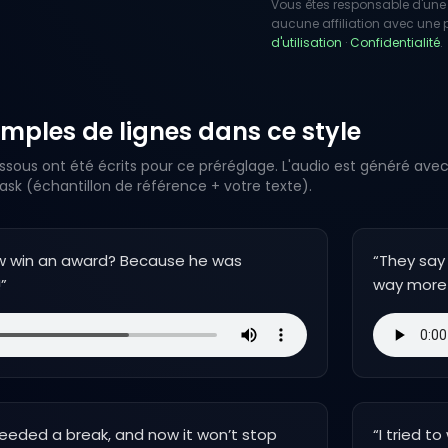
Vous êtes responsable d'une 
aucune affiliation avec une pe
d'utilisation
·
Confidentialité
.
mples de lignes dans ce style
ssous ont été écrits pour ce préréglage. L'audio est généré avec
k (échantillon de référence + votre texte).
w win an award? Because he was
“
They say 
!
”
way more 
needed a break, and now it won’t stop
“
I tried t