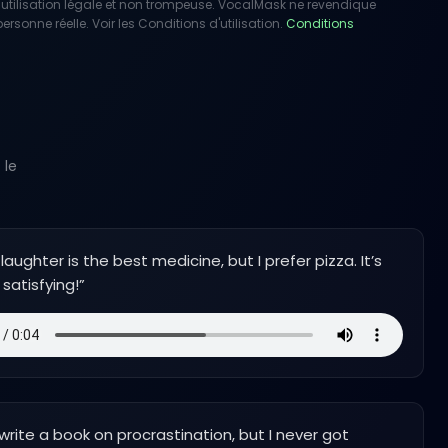
utilisation légale et non trompeuse. VocalMask ne revendique
rsonne réelle. Voir les Conditions d'utilisation.
Conditions
 le
laughter is the best medicine, but I prefer pizza. It’s
satisfying!
”
o write a book on procrastination, but I never got