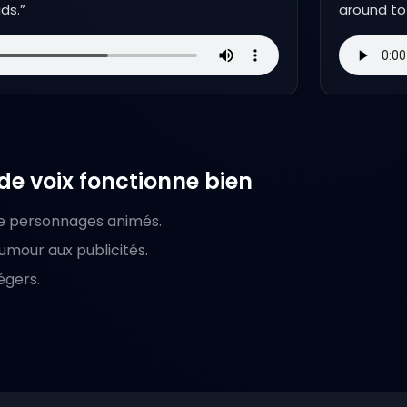
ds.
”
around to 
e voix fonctionne bien
 de personnages animés.
umour aux publicités.
égers.