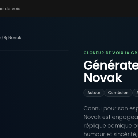
ue de voix
x
/
Bj Novak
CLONEUR DE VOIX IA G
Générateu
Novak
Acteur
Comédien
Connu pour son espr
Novak est engageant
réplique comique ou
humour et sincérité,