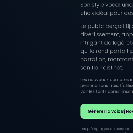
Son style vocal uni
choix idéal pour des
Le public perçoit B
divertissement, app
intrigant de légèret
qui le rend parfait 
narration, montran
son flair distinct.
Les nouveaux comptes inc
persona sans frais. L'uti
voir les tarifs après l'inscr
Générer la voix Bj N
Les préréglages de persona so