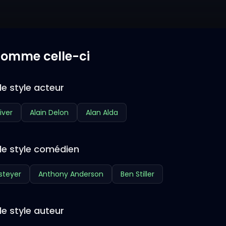
 comme celle-ci
e style acteur
iver
Alain Delon
Alan Alda
de style comédien
steyer
Anthony Anderson
Ben Stiller
e style auteur