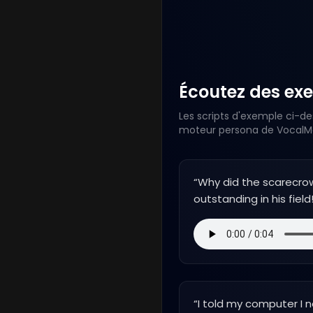
Écoutez des exe
Les scripts d'exemple ci-de
moteur persona de VocalMas
“
Why did the scarecro
outstanding in his field
“
I told my computer I 