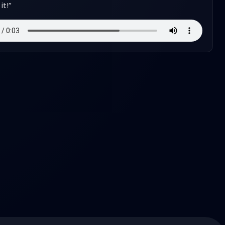
it!
”