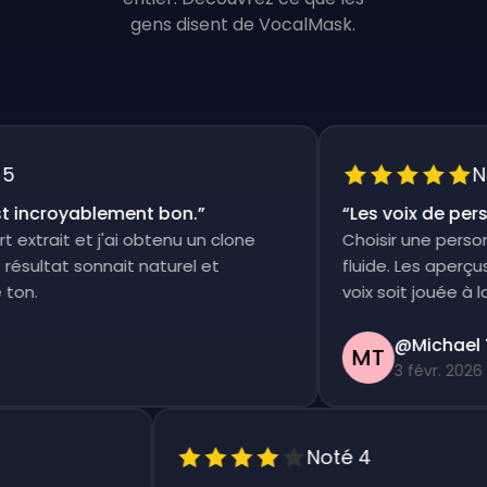
gens disent de VocalMask.
Noté
ncroyablement bon.
”
“
Les voix de person
trait et j'ai obtenu un clone
Choisir une persona e
ltat sonnait naturel et
fluide. Les aperçus so
.
voix soit jouée à la foi
@Michael Th
MT
3 févr. 2026
Noté 4