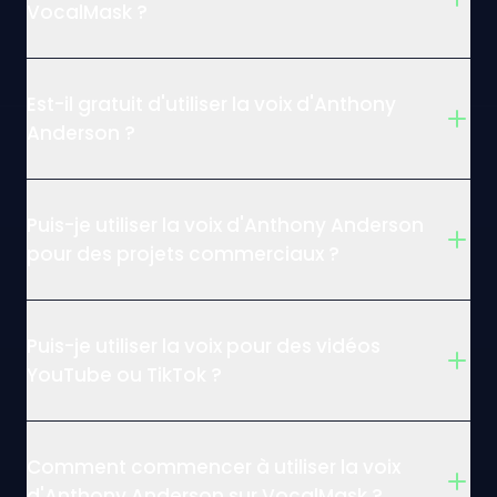
VocalMask ?
Est-il gratuit d'utiliser la voix d'Anthony
Anderson ?
Puis-je utiliser la voix d'Anthony Anderson
pour des projets commerciaux ?
Puis-je utiliser la voix pour des vidéos
YouTube ou TikTok ?
Comment commencer à utiliser la voix
d'Anthony Anderson sur VocalMask ?