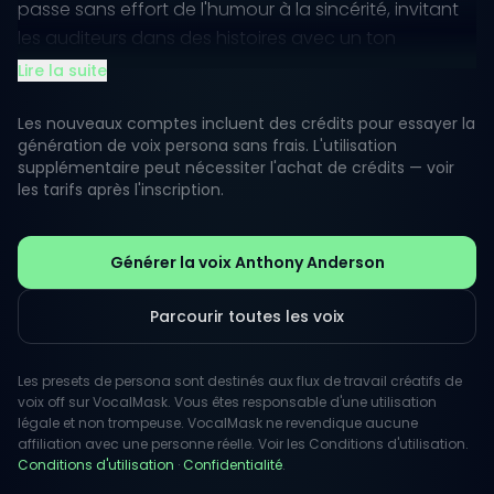
passe sans effort de l'humour à la sincérité, invitant
les auditeurs dans des histoires avec un ton
confiant.
Lire la suite
Connu pour son sens du timing comique, la livraison
Les nouveaux comptes incluent des crédits pour essayer la
d'Anderson peut être ludique et enjouée, mais il sait
génération de voix persona sans frais. L'utilisation
supplémentaire peut nécessiter l'achat de crédits — voir
aussi ralentir et transmettre des émotions sincères.
les tarifs après l'inscription.
Que vous utilisiez sa voix pour un projet léger ou
quelque chose de plus sérieux, la polyvalence
d'Anderson brille, faisant de lui un excellent choix
Générer la voix Anthony Anderson
pour divers besoins créatifs.
Parcourir toutes les voix
Les presets de persona sont destinés aux flux de travail créatifs de
voix off sur VocalMask. Vous êtes responsable d'une utilisation
légale et non trompeuse. VocalMask ne revendique aucune
affiliation avec une personne réelle. Voir les Conditions d'utilisation.
Conditions d'utilisation
·
Confidentialité
.