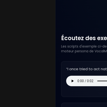
Écoutez des exe
Les scripts d'exemple ci-de
moteur persona de VocalMas
“
I once tried to act na