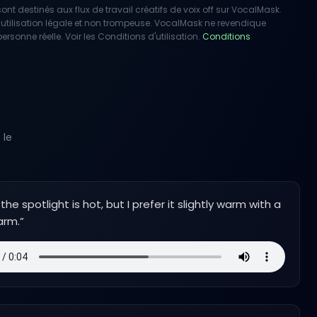
nt destinés aux flux de travail créatifs de voix off sur VocalMask.
utilisation légale et non trompeuse. VocalMask ne revendique
rsonne réelle. Voir les Conditions d'utilisation.
Conditions
 le
the spotlight is hot, but I prefer it slightly warm with a
arm.
”