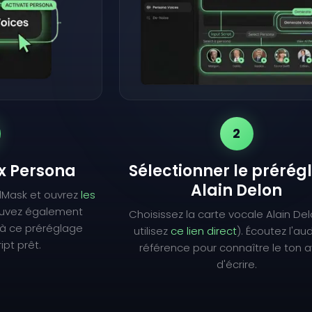
2
ix Persona
Sélectionner le prérég
Alain Delon
lMask et ouvrez
les
ouvez également
Choisissez la carte vocale Alain De
à ce préréglage
utilisez
ce lien direct
). Écoutez l'au
ipt prêt.
référence pour connaître le ton 
d'écrire.