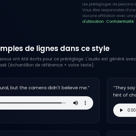
Les préréglages de persona so
Vous êtes responsable d'une 
aucune affiliation avec une pe
d'utilisation
·
Confidentialité
.
mples de lignes dans ce style
ssous ont été écrits pour ce préréglage. L'audio est généré avec
k (échantillon de référence + votre texte).
tural, but the camera didn't believe me.
”
“
They say 
hint of ch