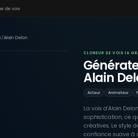
ue de voix
x
/
Alain Delon
CLONEUR DE VOIX IA G
Générateu
Alain De
Acteur
Animateur
La voix d'Alain Del
sophistication, ce qu
créatives. Le style
confiance suave à u