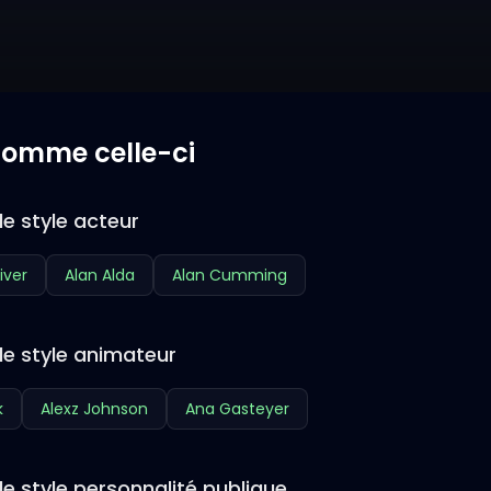
 comme celle-ci
e style acteur
iver
Alan Alda
Alan Cumming
de style animateur
k
Alexz Johnson
Ana Gasteyer
e style personnalité publique