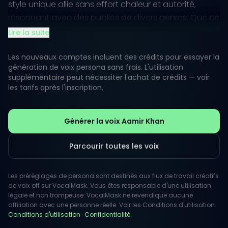
style unique allie sans effort chaleur et autorité,
résonnant avec des publics de divers genres. Que ce
soit pour un récit dramatique ou une publicité légère,
Lire la suite
sa présence vocale peut donner vie aux scripts de
manière convaincante.
Les nouveaux comptes incluent des crédits pour essayer la
génération de voix persona sans frais. L'utilisation
supplémentaire peut nécessiter l'achat de crédits — voir
Avec sa capacité à transmettre émotion et
les tarifs après l'inscription.
authenticité, la voix d'Aamir laisse une impression
durable. Les auditeurs sont attirés par son ton
distinctif, permettant aux marques et aux créateurs
Générer la voix Aamir Khan
d'engager efficacement leurs audiences. Exploitez la
puissance du style vocal d'Aamir Khan pour votre
Parcourir toutes les voix
prochain projet et élevez votre message avec une
touche de flair cinématographique.
Les préréglages de persona sont destinés aux flux de travail créatifs
de voix off sur VocalMask. Vous êtes responsable d'une utilisation
légale et non trompeuse. VocalMask ne revendique aucune
affiliation avec une personne réelle. Voir les Conditions d'utilisation.
Conditions d'utilisation
·
Confidentialité
.