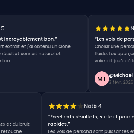
Not
incroyablement bon.
”
“
Les voix de person
xtrait et j'ai obtenu un clone
Choisir une persona e
ultat sonnait naturel et
fluide. Les aperçus s
n.
voix soit jouée à la foi
@Michael Th
MT
3 févr. 2026
Noté 4
“
Excellents résultats, surtout pou
rapides.
”
ents et du bruit
tite retouche
Les voix de persona sont puissante