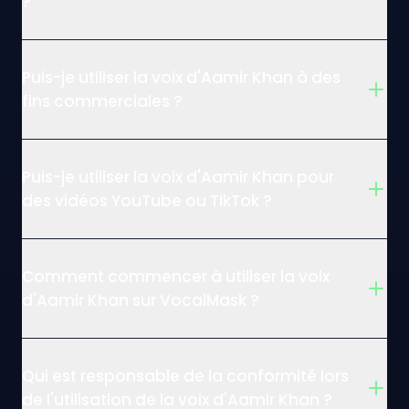
?
Puis-je utiliser la voix d'Aamir Khan à des
fins commerciales ?
Puis-je utiliser la voix d'Aamir Khan pour
des vidéos YouTube ou TikTok ?
Comment commencer à utiliser la voix
d'Aamir Khan sur VocalMask ?
Qui est responsable de la conformité lors
de l'utilisation de la voix d'Aamir Khan ?