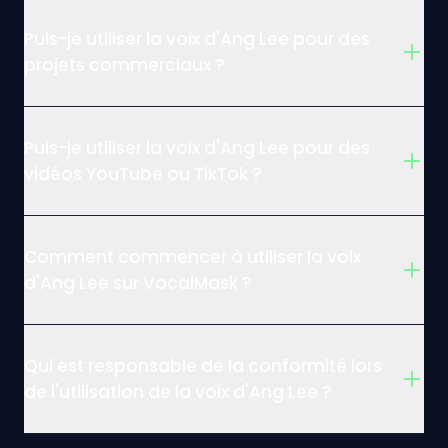
Puis-je utiliser la voix d'Ang Lee pour des
projets commerciaux ?
Puis-je utiliser la voix d'Ang Lee pour des
vidéos YouTube ou TikTok ?
Comment commencer à utiliser la voix
d'Ang Lee sur VocalMask ?
Qui est responsable de la conformité lors
de l'utilisation de la voix d'Ang Lee ?