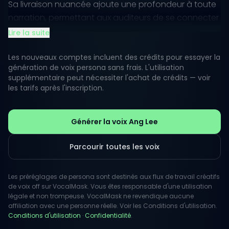
Sa livraison nuancée ajoute une profondeur à toute
narration, permettant aux auditeurs de se connecter
émotionnellement.
Lire la suite
Avec un parcours imprégné de narration, la voix
Les nouveaux comptes incluent des crédits pour essayer la
d'Ang incarne une riche tapisserie culturelle qui
génération de voix persona sans frais. L'utilisation
supplémentaire peut nécessiter l'achat de crédits — voir
résonne auprès de divers publics. Que ce soit pour
les tarifs après l'inscription.
narrer un conte épique ou fournir un aperçu des
processus créatifs, sa qualité vocale unique laisse
une impression durable.
Générer la voix Ang Lee
Parcourir toutes les voix
Les préréglages de persona sont destinés aux flux de travail créatifs
de voix off sur VocalMask. Vous êtes responsable d'une utilisation
légale et non trompeuse. VocalMask ne revendique aucune
affiliation avec une personne réelle. Voir les Conditions d'utilisation.
Conditions d'utilisation
·
Confidentialité
.