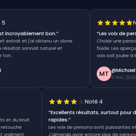
Not
incroyablement bon.
”
“
Les voix de person
xtrait et j'ai obtenu un clone
Choisir une persona 
ultat sonnait naturel et
fluide. Les aperçus s
n.
voix soit jouée à la fo
@Michael T
MT
3 févr. 2026
Noté 4
“
Excellents résultats, surtout pou
rapides.
”
ents et du bruit
tite retouche
Les voix de persona sont puissante
'est vraiment
J'aimerais avoir encore plus de per