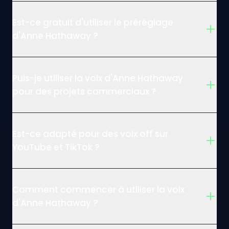
Est-ce gratuit d'utiliser le préréglage
d'Anne Hathaway ?
Puis-je utiliser la voix d'Anne Hathaway
pour des projets commerciaux ?
Est-ce adapté pour des voix off sur
YouTube et TikTok ?
Comment commencer à utiliser la voix
d'Anne Hathaway ?