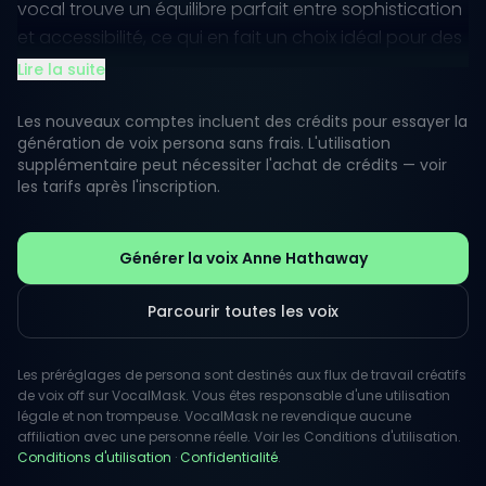
vocal trouve un équilibre parfait entre sophistication
et accessibilité, ce qui en fait un choix idéal pour des
voix off créatives qui nécessitent à la fois émotion et
Lire la suite
caractère.
Les nouveaux comptes incluent des crédits pour essayer la
Les auditeurs perçoivent souvent la voix d'Anne
génération de voix persona sans frais. L'utilisation
supplémentaire peut nécessiter l'achat de crédits — voir
comme inspirante et motivante, les entraînant sans
les tarifs après l'inscription.
effort dans la narration. Que vous souhaitiez
transmettre une sensation d'élégance ou une
touche d'humour, sa voix offre la flexibilité nécessaire
Générer la voix Anne Hathaway
pour enrichir tout projet créatif.
Parcourir toutes les voix
Les préréglages de persona sont destinés aux flux de travail créatifs
de voix off sur VocalMask. Vous êtes responsable d'une utilisation
légale et non trompeuse. VocalMask ne revendique aucune
affiliation avec une personne réelle. Voir les Conditions d'utilisation.
Conditions d'utilisation
·
Confidentialité
.