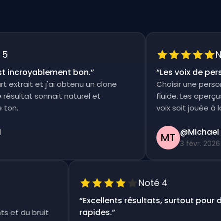
Not
incroyablement bon.
”
“
Les voix de person
xtrait et j'ai obtenu un clone
Choisir une persona e
ultat sonnait naturel et
fluide. Les aperçus s
n.
voix soit jouée à la foi
@Michael Th
MT
3 févr. 2026
Noté 4
“
Excellents résultats, surtout pou
rapides.
”
ents et du bruit