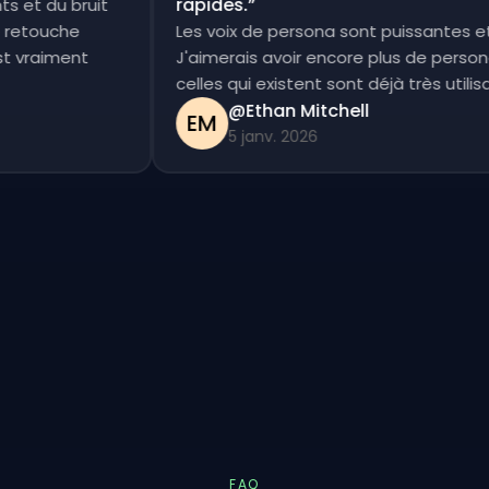
rapides.
”
ents et du bruit
tite retouche
Les voix de persona sont puissante
c'est vraiment
J'aimerais avoir encore plus de per
celles qui existent sont déjà très uti
@Ethan Mitchell
EM
5 janv. 2026
FAQ