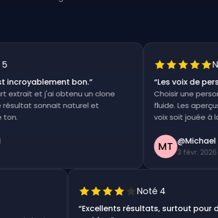
Not
incroyablement bon.
”
“
Les voix de person
xtrait et j'ai obtenu un clone
Choisir une persona e
ultat sonnait naturel et
fluide. Les aperçus s
n.
voix soit jouée à la foi
@Michael Th
MT
3 févr. 2026
Noté 4
“
Excellents résultats, surtout pou