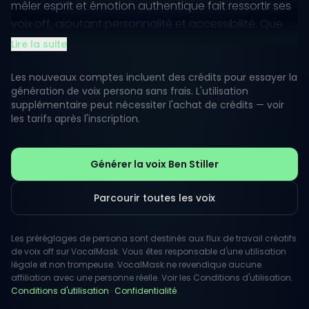
mêler esprit et émotion authentique fait ressortir ses
voix off, ajoutant personnalité et accessibilité. Que
ce soit à travers des inflexions originales ou des
Lire la suite
répliques mémorables, il capte sans effort l'attention
du public.
Les nouveaux comptes incluent des crédits pour essayer la
génération de voix persona sans frais. L'utilisation
supplémentaire peut nécessiter l'achat de crédits — voir
La personnalité publique de Stiller résonne
les tarifs après l'inscription.
particulièrement bien dans les projets créatifs,
faisant de sa voix un choix populaire pour les
publicités, les personnages animés et les sketches
Générer la voix Ben Stiller
comiques. En exploitant son esprit ludique, cette voix
AI offre aux utilisateurs la possibilité d'améliorer leurs
Parcourir toutes les voix
projets avec un ton engageant et divertissant,
parfait pour des récits légers et des histoires
Les préréglages de persona sont destinés aux flux de travail créatifs
amusantes.
de voix off sur VocalMask. Vous êtes responsable d'une utilisation
légale et non trompeuse. VocalMask ne revendique aucune
affiliation avec une personne réelle. Voir les Conditions d'utilisation.
Conditions d'utilisation
·
Confidentialité
.