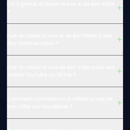
Est-il gratuit d'utiliser la voix AI de Ben Stiller
?
Puis-je utiliser la voix AI de Ben Stiller à des
fins commerciales ?
Puis-je utiliser la voix de Ben Stiller pour des
vidéos YouTube ou TikTok ?
Comment commencer à utiliser la voix de
Ben Stiller sur VocalMask ?