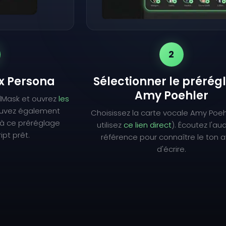
2
ix Persona
Sélectionner le prérég
Amy Poehler
lMask et ouvrez
les
ouvez également
Choisissez la carte vocale Amy Poeh
à ce préréglage
utilisez
ce lien direct
). Écoutez l'au
ipt prêt.
référence pour connaître le ton 
d'écrire.