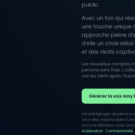
public.
Avec un ton qui réso
une touche unique à 
approche pleine d'es
d'elle un choix idé
et des récits captiv
Les nouveaux comptes inc
persona sans frais. L'uti
voir les tarifs après l'inscr
Générer la voix Amy 
Les préréglages de persona so
Vous êtes responsable d'une 
aucune affiliation avec une pe
d'utilisation
·
Confidentialité
.