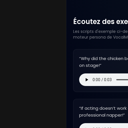
Écoutez des exe
Les scripts d'exemple ci-de
moteur persona de VocalMas
“
Why did the chicken 
on stage!
”
“
If acting doesn’t work o
professional napper!
”