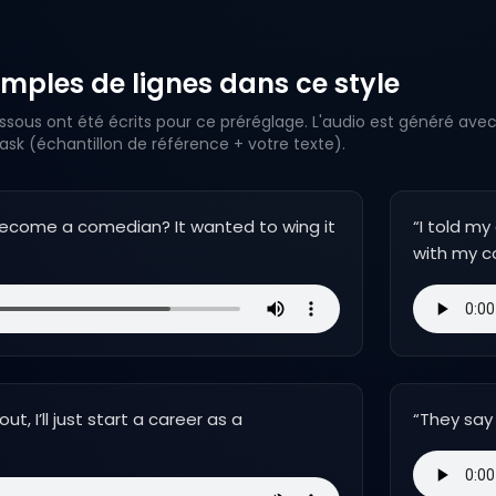
mples de lignes dans ce style
ssous ont été écrits pour ce préréglage. L'audio est généré avec
k (échantillon de référence + votre texte).
become a comedian? It wanted to wing it
“
I told my
with my c
ut, I’ll just start a career as a
“
They say 