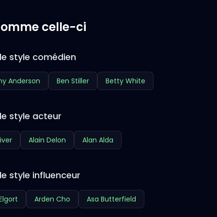
 comme celle-ci
de style comédien
ny Anderson
Ben Stiller
Betty White
e style acteur
iver
Alain Delon
Alan Alda
e style influenceur
Elgort
Arden Cho
Asa Butterfield