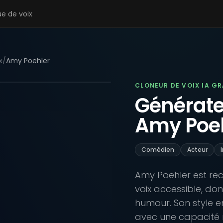
ue de voix
x
/
Amy Poehler
CLONEUR DE VOIX IA G
Générateu
Amy Poe
Comédien
Acteur
Amy Poehler est re
voix accessible, do
humour. Son style en
avec une capacité n