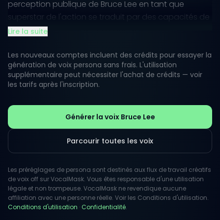
perception publique de Bruce Lee en tant que
superstar de l'action se traduit par des capacités de
voix off dynamiques, parfaites pour des récits
Lire la suite
dramatiques et des messages inspirants.
Les nouveaux comptes incluent des crédits pour essayer la
La clarté et l'intensité indéniables de cette voix en
génération de voix persona sans frais. L'utilisation
supplémentaire peut nécessiter l'achat de crédits — voir
font un choix idéal pour le contenu de fitness et de
les tarifs après l'inscription.
motivation, créant une atmosphère qui excite les
auditeurs. Avec une touche de charisme et de
confiance, elle peut donner vie à des scènes d'une
Générer la voix Bruce Lee
ténacité et d'une force épiques dans n'importe quel
projet créatif.
Parcourir toutes les voix
Les préréglages de persona sont destinés aux flux de travail créatifs
de voix off sur VocalMask. Vous êtes responsable d'une utilisation
légale et non trompeuse. VocalMask ne revendique aucune
affiliation avec une personne réelle. Voir les Conditions d'utilisation.
Conditions d'utilisation
·
Confidentialité
.