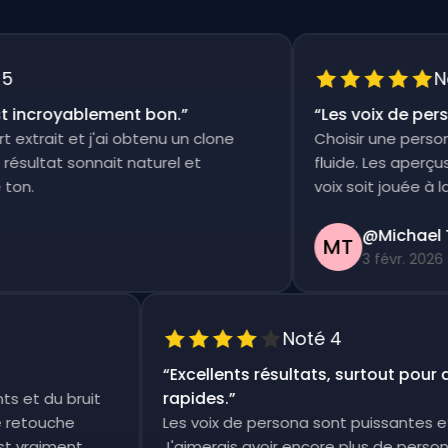
Noté
incroyablement bon.
”
“
Les voix de person
xtrait et j'ai obtenu un clone
Choisir une persona e
ultat sonnait naturel et
fluide. Les aperçus s
n.
voix soit jouée à la foi
@Michael Th
MT
3 févr. 2026
Noté 4
“
Excellents résultats, surtout pou
rapides.
”
ents et du bruit
tite retouche
Les voix de persona sont puissante
c'est vraiment
J'aimerais avoir encore plus de per