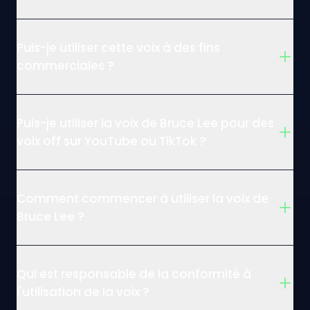
Puis-je utiliser cette voix à des fins
commerciales ?
Puis-je utiliser la voix de Bruce Lee pour des
voix off sur YouTube ou TikTok ?
Comment commencer à utiliser la voix de
Bruce Lee ?
Qui est responsable de la conformité à
l'utilisation de la voix ?