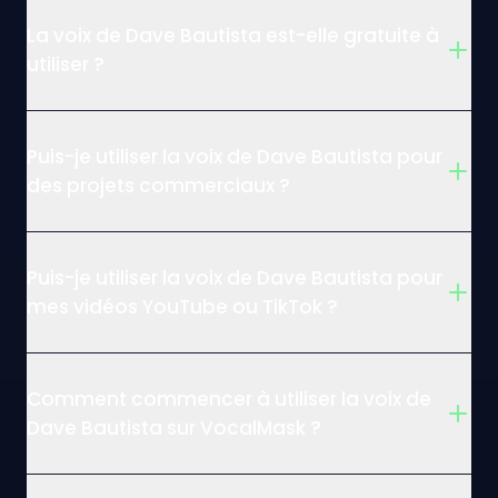
La voix de Dave Bautista est-elle gratuite à
utiliser ?
Puis-je utiliser la voix de Dave Bautista pour
des projets commerciaux ?
Puis-je utiliser la voix de Dave Bautista pour
mes vidéos YouTube ou TikTok ?
Comment commencer à utiliser la voix de
Dave Bautista sur VocalMask ?