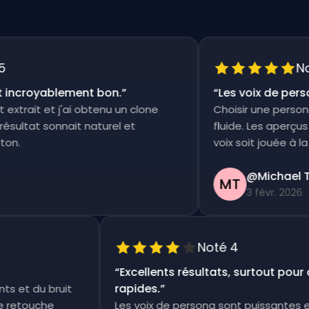
Noté
ncroyablement bon.
”
“
Les voix de persona
trait et j'ai obtenu un clone
Choisir une persona et
ltat sonnait naturel et
fluide. Les aperçus so
.
voix soit jouée à la fois
@Michael Th
MT
3 févr. 2026
Noté 4
“
Excellents résultats, surtout po
rapides.
”
ments et du bruit
etite retouche
Les voix de persona sont puissant