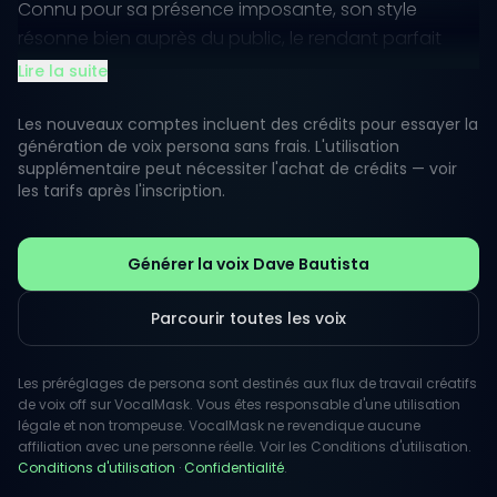
Connu pour sa présence imposante, son style
résonne bien auprès du public, le rendant parfait
pour des narrations, des bandes-annonces et du
Lire la suite
contenu motivant. Avec un mélange d'intensité et de
charisme, la voix de Bautista apporte une
Les nouveaux comptes incluent des crédits pour essayer la
génération de voix persona sans frais. L'utilisation
dynamique unique qui attire l'attention et véhicule
supplémentaire peut nécessiter l'achat de crédits — voir
des émotions.
les tarifs après l'inscription.
Que vous ayez besoin d'un ton autoritaire pour une
vidéo d'entreprise ou d'une livraison émotive pour
Générer la voix Dave Bautista
une narration personnelle, cette voix trouve le juste
équilibre. La perception publique met généralement
Parcourir toutes les voix
en avant sa polyvalence, permettant à la fois des
performances sérieuses et des récits engageants et
Les préréglages de persona sont destinés aux flux de travail créatifs
légers.
de voix off sur VocalMask. Vous êtes responsable d'une utilisation
légale et non trompeuse. VocalMask ne revendique aucune
affiliation avec une personne réelle. Voir les Conditions d'utilisation.
Conditions d'utilisation
·
Confidentialité
.