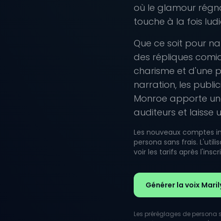
où le glamour régna
touche à la fois lud
Que ce soit pour na
des répliques comiq
charisme et d'une po
narration, les public
Monroe apporte une
auditeurs et laisse
Les nouveaux comptes inc
persona sans frais. L'uti
voir les tarifs après l'inscr
Générer la voix Mari
Les préréglages de persona so