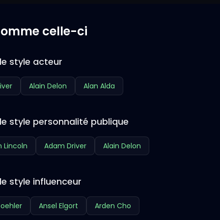
 comme celle-ci
e style acteur
iver
Alain Delon
Alan Alda
e style personnalité publique
 Lincoln
Adam Driver
Alain Delon
e style influenceur
oehler
Ansel Elgort
Arden Cho