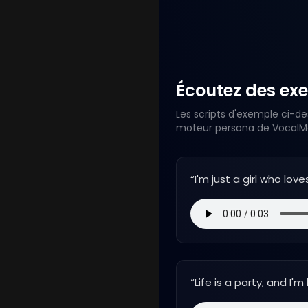
Écoutez des exe
Les scripts d'exemple ci-de
moteur persona de VocalMas
“
I'm just a girl who love
“
Life is a party, and I'