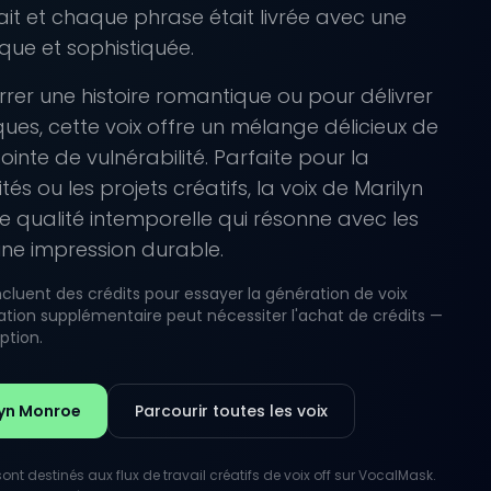
it et chaque phrase était livrée avec une
ique et sophistiquée.
rrer une histoire romantique ou pour délivrer
ues, cette voix offre un mélange délicieux de
inte de vulnérabilité. Parfaite pour la
ités ou les projets créatifs, la voix de Marilyn
 qualité intemporelle qui résonne avec les
 une impression durable.
luent des crédits pour essayer la génération de voix
lisation supplémentaire peut nécessiter l'achat de crédits —
iption.
lyn Monroe
Parcourir toutes les voix
nt destinés aux flux de travail créatifs de voix off sur VocalMask.