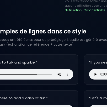
Vous êtes responsable d'une 
aucune affiliation avec une pe
d'utilisation
·
Confidentialité
.
mples de lignes dans ce style
ssous ont été écrits pour ce préréglage. L'audio est généré avec
k (échantillon de référence + votre texte).
s to talk and sparkle.
”
“
If you ne
m here to add a dash of fun!
”
“
Let's tur