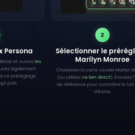
2
ix Persona
Sélectionner le prérég
Marilyn Monroe
lMask et ouvrez
les
ouvez également
Choisissez la carte vocale Marilyn
à ce préréglage
(ou utilisez
ce lien direct
). Écoutez 
ipt prêt.
de référence pour connaître le ton
d'écrire.