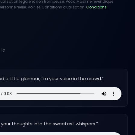
utilisation légale et non trompeuse. VocalMask ne revendique
rsonne réelle. Voir les Conditions d'utilisation.
Conditions
 le
ed a little glamour, I'm your voice in the crowd.
”
n your thoughts into the sweetest whispers.
”