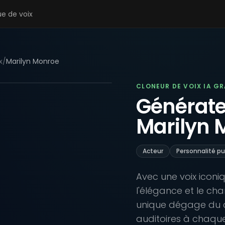
ue de voix
x
/
Marilyn Monroe
CLONEUR DE VOIX IA G
Générateu
Marilyn 
Acteur
Personnalité pu
Avec une voix iconi
l'élégance et le ch
unique dégage du c
auditoires à chaqu