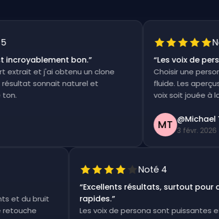
Noté
incroyablement bon.
”
“
Les voix de person
trait et j'ai obtenu un clone
Choisir une persona e
ultat sonnait naturel et
fluide. Les aperçus so
.
voix soit jouée à la foi
@Michael Th
MT
3 févr. 2026
Noté 4
“
Excellents résultats, surtout pou
rapides.
”
ents et du bruit
tite retouche
Les voix de persona sont puissante