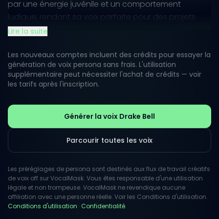
par une énergie juvénile et un comportement
ludique, rendant sa voix parfaite pour des projets
excitants et fantaisistes.
Lire la suite
Les auditoires perçoivent souvent sa voix comme
Les nouveaux comptes incluent des crédits pour essayer la
amicale et accessible, idéale pour des voix off
génération de voix persona sans frais. L'utilisation
supplémentaire peut nécessiter l'achat de crédits — voir
créatives nécessitant une touche de nostalgie ou de
les tarifs après l'inscription.
charme. La capacité de Drake à passer de la
plaisanterie ludique à la sincérité émotive permet
une polyvalence qui résonne à travers divers médias,
Générer la voix Drake Bell
garantissant que chaque projet est imprégné de
personnalité.
Parcourir toutes les voix
Les préréglages de persona sont destinés aux flux de travail créatifs
de voix off sur VocalMask. Vous êtes responsable d'une utilisation
légale et non trompeuse. VocalMask ne revendique aucune
affiliation avec une personne réelle. Voir les Conditions d'utilisation.
Conditions d'utilisation
·
Confidentialité
.