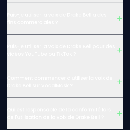
Puis-je utiliser la voix de Drake Bell à des
fins commerciales ?
Puis-je utiliser la voix de Drake Bell pour des
vidéos YouTube ou TikTok ?
Comment commencer à utiliser la voix de
Drake Bell sur VocalMask ?
Qui est responsable de la conformité lors
de l'utilisation de la voix de Drake Bell ?