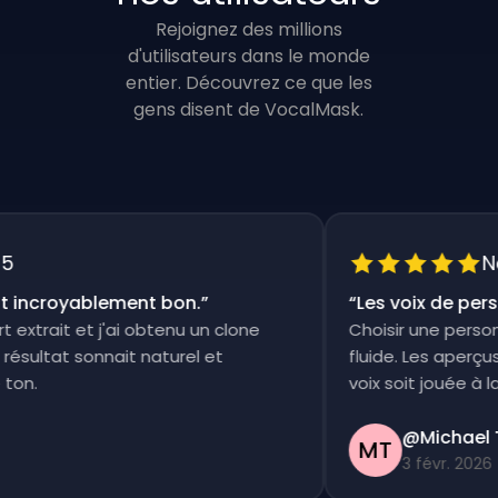
Rejoignez des millions
d'utilisateurs dans le monde
entier. Découvrez ce que les
gens disent de VocalMask.
Noté
incroyablement bon.
”
“
Les voix de person
xtrait et j'ai obtenu un clone
Choisir une persona e
ultat sonnait naturel et
fluide. Les aperçus s
n.
voix soit jouée à la foi
@Michael Th
MT
3 févr. 2026