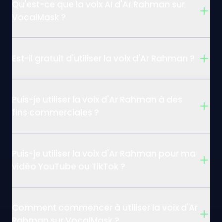
Qu'est-ce que la voix AI d'Ar Rahman sur
VocalMask ?
Est-il gratuit d'utiliser la voix d'Ar Rahman ?
Puis-je utiliser la voix d'Ar Rahman à des
fins commerciales ?
Puis-je utiliser la voix d'Ar Rahman pour ma
vidéo YouTube ou TikTok ?
Comment commencer à utiliser la voix d'Ar
Rahman sur VocalMask ?