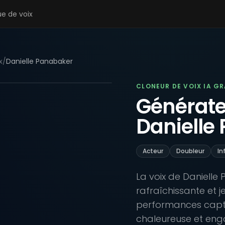
ue de voix
x
/
Danielle Panabaker
CLONEUR DE VOIX IA G
Générateu
Danielle
Acteur
Doubleur
In
La voix de Daniell
rafraîchissante et 
performances capti
chaleureuse et enga