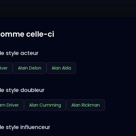
 comme celle-ci
e style acteur
iver
Alain Delon
Alan Alda
de style doubleur
m Driver
Alan Cumming
Alan Rickman
e style influenceur