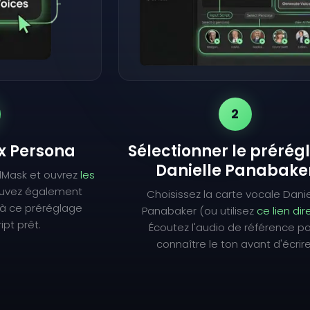
2
ix Persona
Sélectionner le prérég
Danielle Panabake
lMask et ouvrez
les
ouvez également
Choisissez la carte vocale Danie
à ce préréglage
Panabaker (ou utilisez
ce lien dir
ipt prêt.
Écoutez l'audio de référence p
connaître le ton avant d'écrire