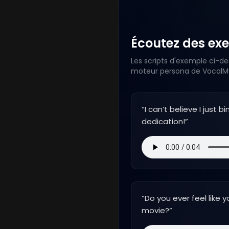
Écoutez des exe
Les scripts d'exemple ci-de
moteur persona de VocalMas
“
I can’t believe I jus
dedication!
”
“
Do you ever feel like y
movie?
”