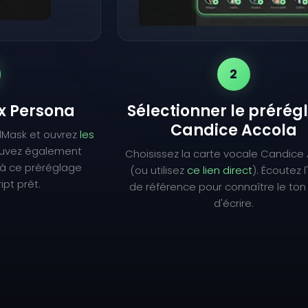
2
ix Persona
Sélectionner le prérég
Candice Accola
lMask et ouvrez
les
ouvez également
Choisissez la carte vocale Candice
à ce préréglage
(ou utilisez
ce lien direct
). Écoutez 
ipt prêt.
de référence pour connaître le ton
d'écrire.