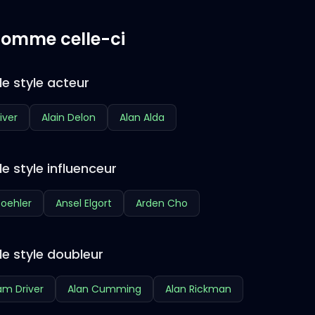
 comme celle-ci
e style acteur
iver
Alain Delon
Alan Alda
e style influenceur
oehler
Ansel Elgort
Arden Cho
de style doubleur
m Driver
Alan Cumming
Alan Rickman