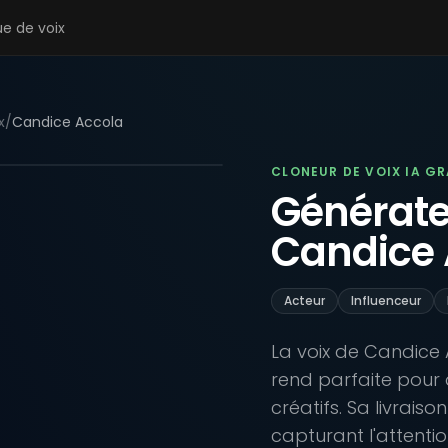
ue de voix
x
/
Candice Accola
CLONEUR DE VOIX IA G
Générateu
Candice 
Acteur
Influenceur
La voix de Candice 
rend parfaite pour
créatifs. Sa livraiso
capturant l'attentio