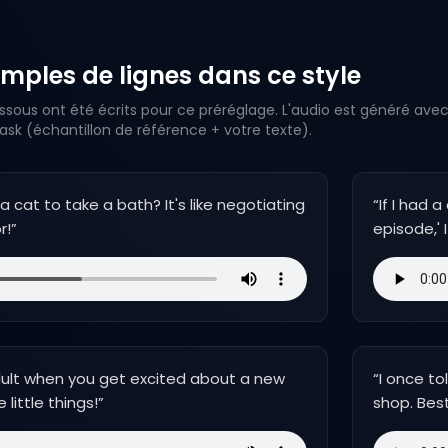
mples de lignes dans ce style
ssous ont été écrits pour ce préréglage. L'audio est généré avec
k (échantillon de référence + votre texte).
a cat to take a bath? It's like negotiating
“
If I had 
r!
”
episode,' 
dult when you get excited about a new
“
I once to
 little things!
”
shop. Bes