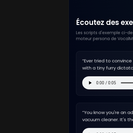
Écoutez des exe
Les scripts d'exemple ci-de
moteur persona de VocalMas
“
Ever tried to convince 
with a tiny furry dictato
“
You know you're an a
vacuum cleaner. It's the