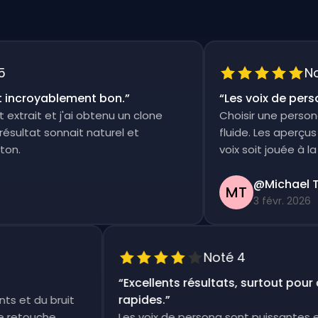
Noté
ncroyablement bon.
”
“
Les voix de persona
trait et j'ai obtenu un clone
Choisir une persona et
ltat sonnait naturel et
fluide. Les aperçus so
.
voix soit jouée à la fois
@Michael Th
MT
3 févr. 2026
Noté 4
“
Excellents résultats, surtout po
rapides.
”
ments et du bruit
etite retouche
Les voix de persona sont puissant