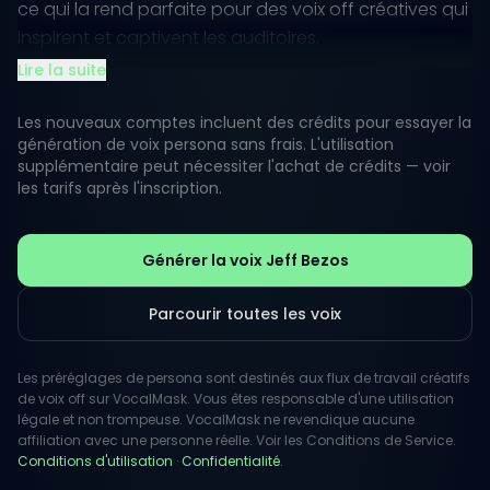
ce qui la rend parfaite pour des voix off créatives qui
inspirent et captivent les auditoires.
Lire la suite
Avec un style qui résonne avec les histoires de
succès autodidactes, cette voix est idéale pour des
Les nouveaux comptes incluent des crédits pour essayer la
projets allant du contenu motivant aux discussions
génération de voix persona sans frais. L'utilisation
supplémentaire peut nécessiter l'achat de crédits — voir
informatives. Utiliser cette voix peut évoquer un
les tarifs après l'inscription.
sentiment de détermination et de pensée tournée
vers l'avenir, séduisant tant les entrepreneurs en
herbe que les esprits curieux.
Générer la voix Jeff Bezos
Parcourir toutes les voix
Les préréglages de persona sont destinés aux flux de travail créatifs
de voix off sur VocalMask. Vous êtes responsable d'une utilisation
légale et non trompeuse. VocalMask ne revendique aucune
affiliation avec une personne réelle. Voir les Conditions de Service.
Conditions d'utilisation
·
Confidentialité
.