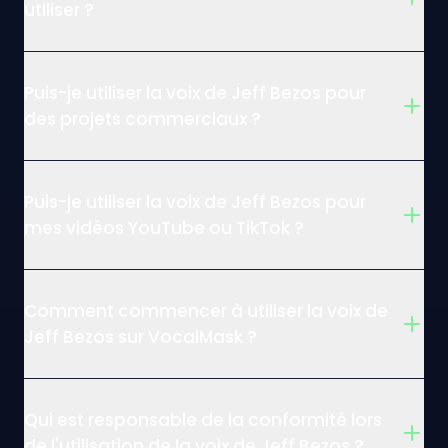
utiliser ?
Puis-je utiliser la voix de Jeff Bezos pour
des projets commerciaux ?
Puis-je utiliser la voix de Jeff Bezos pour
mes vidéos YouTube ou TikTok ?
Comment commencer à utiliser la voix de
Jeff Bezos sur VocalMask ?
Qui est responsable de la conformité lors
de l'utilisation de la voix de Jeff Bezos ?