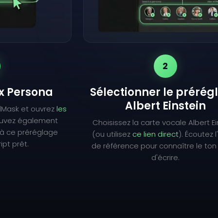
2
ix Persona
Sélectionner le prérég
Albert Einstein
lMask et ouvrez
les
ouvez également
Choisissez la carte vocale Albert Ei
à ce préréglage
(ou utilisez
ce lien direct
). Écoutez 
ipt prêt.
de référence pour connaître le ton
d'écrire.