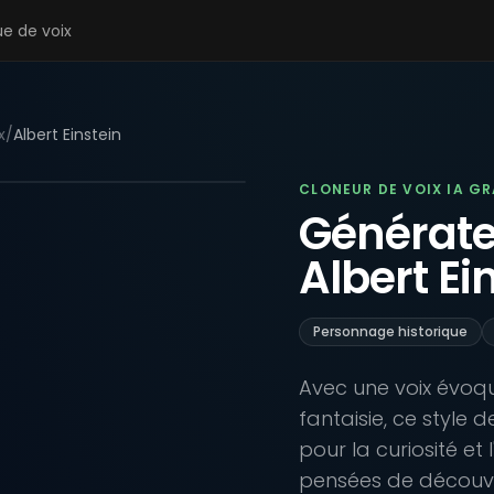
ue de voix
x
/
Albert Einstein
CLONEUR DE VOIX IA G
Générateu
Albert Ei
Personnage historique
Avec une voix évoq
fantaisie, ce style 
pour la curiosité et
pensées de découve