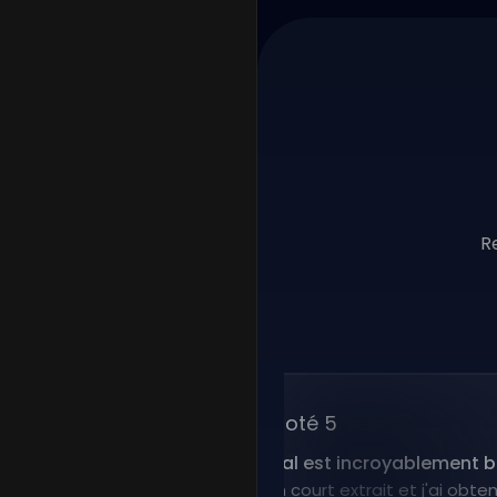
R
Noté 5
“
Le clonage vocal est incroyablement bon.
”
J'ai téléchargé un court extrait et j'ai obtenu un c