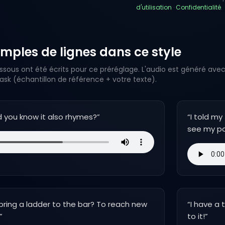
d'utilisation
·
Confidentialité
.
mples de lignes dans ce style
ssous ont été écrits pour ce préréglage. L'audio est généré avec
k (échantillon de référence + votre texte).
 you know it also rhymes?
”
“
I told my
see my po
 bring a ladder to the bar? To reach new
“
I have a 
”
to it!
”