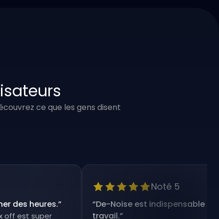
lisateurs
 Découvrez ce que les gens disent
Noté 5
s heures.
”
“
De-Noise est indispensable pour mon
travail.
”
st super